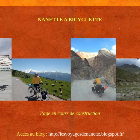
NANETTE A BICYCLETTE
Page en cours de construction
Accès au blog :
http://lesvoyagesdenanette.blogspot.fr/